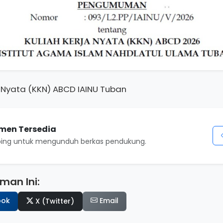
 Nyata (KKN) ABCD IAINU Tuban
men Tersedia
mping untuk mengunduh berkas pendukung.
an Ini:
ook
Email
X (Twitter)